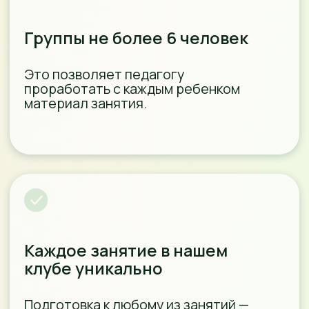
У НАС ДЕТИ
СЧАСТЛИВЫ
Каждый ребенок у нас
чувствует себя как дома
У нас очень чисто. Каждый день
мы тщательно убираемся, моем
полы и игрушки специальным
растровом (подходящим для
детских учреждений).
Мы заботимся о безопасности
детей. На занятиях используется
самый качественный и
безопасный обучающий и
игровой материал (деревянные
игрушки, крупа, песочек и др.)