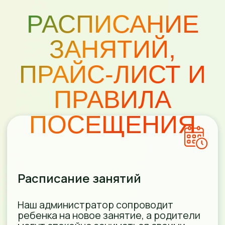
При этом вы всегда можете пройти
пробный урок перед приобретением
абонемента.
Посмотреть прайс-лист
Правила посещения
В нашем клубе действуют правила
посещения, где мы учитываем ваши
интересы.
Например, пропущенные занятия в
нашем клубе не пропадают, вы всегда
можете их отработать.
Ознакомиться с правилами