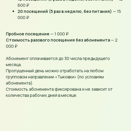
могут спокойно заниматься своими
делами.
600 ₽
20 посещений (5 раз в неделю, без питания)
— 15
Уникальный график посещений нашего
клуба, составлен так, чтобы ваш
000 ₽
ребёнок мог посещать занятия друг за
другом.
Пробное посещение
— 1 000 ₽
Стоимость разового посещения без абонемента
— 2
Посмотреть расписание
000 ₽
Абонемент оплачивается до 30 числа предыдущего
месяца.
Пропущенный день можно отработать на любом
групповом направлении «Тыковки» (по условиям
абонемента).
Стоимость абонемента фиксирована и не зависит от
Прайс-лист
количества рабочих дней в месяце.
У нас очень гибкая система оплаты. Мы
предусмотрели выгодные абонементы
на 3 и 6 месяцев. Доступны и пакетные
предложения с несколькими
направлениями, где вы можете
сэкономить до 30 000 руб.