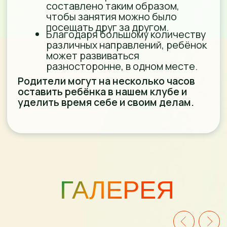
Наверх ↑
Детский клуб «Тыковка»
© 2015—
2026
ИП Серова Е.В.
ИНН 110404928308 /
ОГРНИП 315230800011942
tykovka23rf@mail.ru
Политика обработки персональных данных
Согласие на обработку персональных
данных пользователя
Соглашение на получение рекламно-
информационных материалов
Вся информация на сайте носит справочный характер
и не является публичной офертой