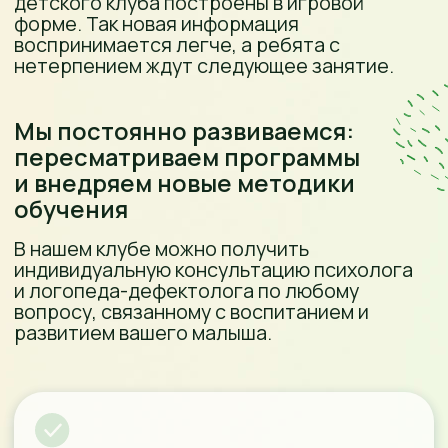
«Когда моему сыну было 2 года, он много
болел и не мог посещать детский сад.
Меня, как маму, это очень огорчало,
поэтому я решила открыть свой детский
клуб и дать сыну возможность
всесторонне и гармонично развиваться.
Сейчас ему уже 10 лет, он заканчивает
начальную школу в гимназии и я благодарю
«Тыковку» за развитие моего ребёнка.
За эти годы многое в нашем клубе
изменилось, но качество занятий
осталось на высоте!
Мы заботимся о каждом малыше, который
попадает в наш клуб. И ценим, когда вы с
нами остаётесь долгие годы, проходите
путь от раннего развития до выпуска из
начальной школы. Сейчас я вновь стала
мамой и своего малыша с радостью
доверяю команде детского клуба
«Тыковка».