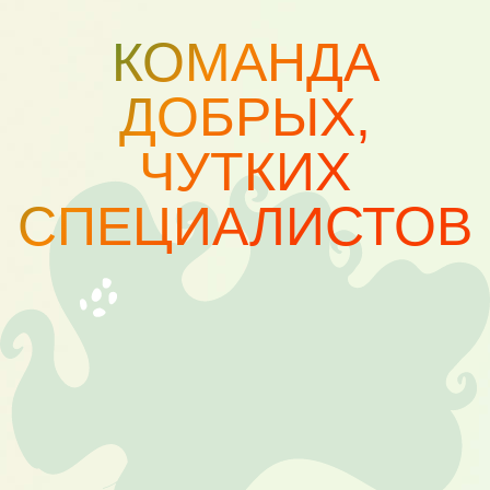
составлено таким образом,
чтобы занятия можно было
посещать друг за другом.
Благодаря большому количеству
различных направлений, ребёнок
может развиваться
разносторонне, в одном месте.
Родители могут на несколько часов
оставить ребёнка в нашем клубе и
уделить время себе и своим делам.
ГАЛЕРЕЯ