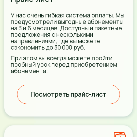
«Тыковка» — это волшебный
мир творчества, знаний и новых
открытий для детей от 1 года!
Лучший формат для обучения детей —
игра. Поэтому все занятия нашего
детского клуба построены в игровой
форме. Так новая информация
воспринимается легче, а ребята с
нетерпением ждут следующее занятие.
Мы постоянно развиваемся:
пересматриваем программы
и внедряем новые методики
обучения
В нашем клубе можно получить