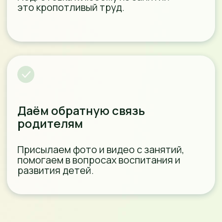
«Тыковка» — верный друг
ребёнка
Для детей предусмотрены
мотивирующие призы за
посещение занятий: ребята
получают наклейки, собирают их
в специальных дневничках, а
потом обменивают на подарки.
Мы стремимся раскрыть
истинные таланты вашего
ребёнка, развить его сильные
стороны.
С заботой о родителях
Уникальное расписание