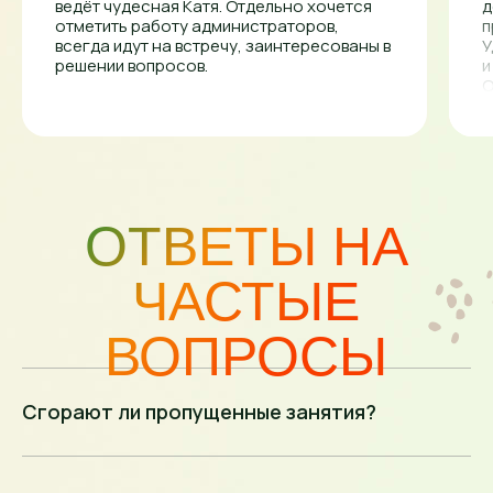
ведёт чудесная Катя. Отдельно хочется
д
отметить работу администраторов,
п
всегда идут на встречу, заинтересованы в
У
решении вопросов.
и
О
с
Сгорают ли пропущенные занятия?