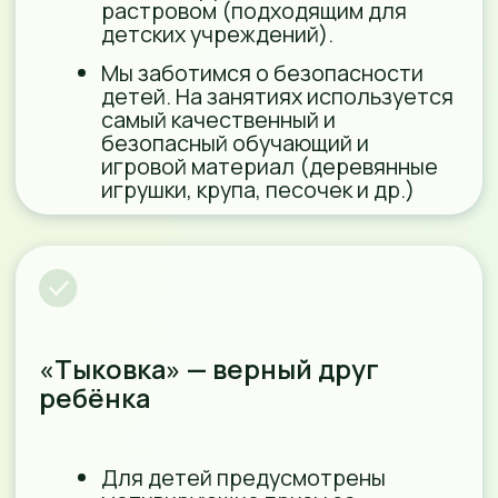
Заказать звонок
График
работы
пн — сб: с 8:00 до 20:00
вс: день мероприятий
Адрес
г. Краснодар, ЮМР,
ул. 70 лет Октября, д. 12/3
(рядом с детской стоматологией
и женской консультацией)
Присоединяйтесь к нам
в социальных сетях