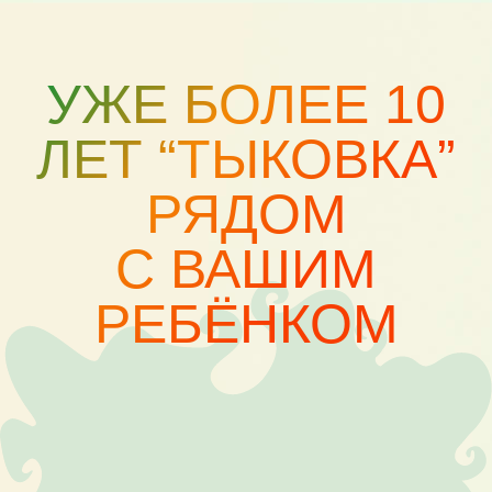
это кропотливый труд.
Даём обратную связь
родителям
Присылаем фото и видео с занятий,
помогаем в вопросах воспитания и
развития детей.
КОМАНДА
ДОБРЫХ,
ЧУТКИХ