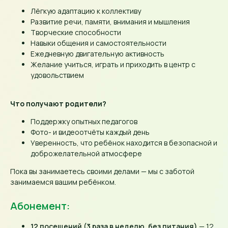
Лёгкую адаптацию к коллективу
Развитие речи, памяти, внимания и мышления
Творческие способности
Навыки общения и самостоятельности
Ежедневную двигательную активность
Желание учиться, играть и приходить в центр с
удовольствием
РАСПИСАНИЕ
ЗАНЯТИЙ,
Что получают родители?
ПРАЙС-ЛИСТ И
Поддержку опытных педагогов
ПРАВИЛА
Фото- и видеоотчёты каждый день
Уверенность, что ребёнок находится в безопасной и
ПОСЕЩЕНИЯ
доброжелательной атмосфере
Пока вы занимаетесь своими делами — мы с заботой
занимаемся вашим ребёнком.
Расписание занятий
Абонемент:
Наш администратор сопроводит
ребенка на новое занятие, а родители
12 посещений (3 раза в неделю, без питания)
— 12