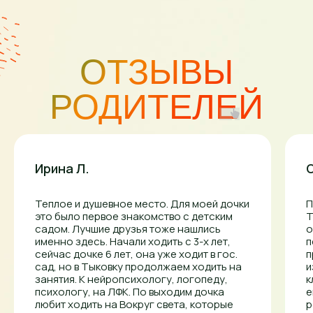
Ирина Л.
Теплое и душевное место. Для моей дочки
П
это было первое знакомство с детским
Т
садом. Лучшие друзья тоже нашлись
о
именно здесь. Начали ходить с 3-х лет,
п
сейчас дочке 6 лет, она уже ходит в гос.
п
сад, но в Тыковку продолжаем ходить на
и
занятия. К нейропсихологу, логопеду,
к
психологу, на ЛФК. По выходим дочка
е
любит ходить на Вокруг света, которые
р