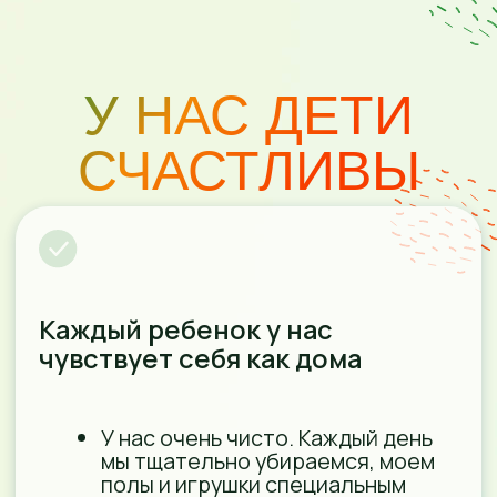
ОСТАЛИСЬ
ВОПРОСЫ?
СВЯЖИТЕСЬ С
НАМИ
+7 (909)460-17-13
tykovka23rf@mail.ru
Мессенджеры